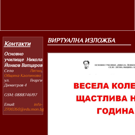
ВИРТУАЛНА ИЗЛОЖБА
Контакти
Основно
училище Никола
Йонков Вапцаров
Село
Лятно
,
Община Каолиново
ул. Георги
Димитров 4
GSM:
0888746197
Email:
info-
2700260@edu.mon.bg